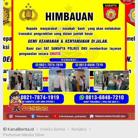
© KanalBerita.id
Indeks Berita
Redaksi
Pedoman Media Siber