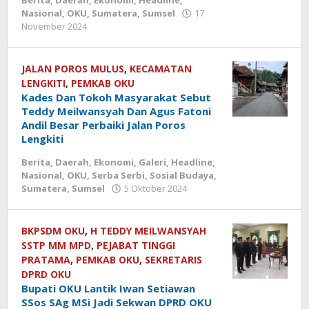
Nasional
,
OKU
,
Sumatera
,
Sumsel
17
November 2024
oleh
Redaksi
kbi
JALAN POROS MULUS
,
KECAMATAN
LENGKITI
,
PEMKAB OKU
Kades Dan Tokoh Masyarakat Sebut
Teddy Meilwansyah Dan Agus Fatoni
Andil Besar Perbaiki Jalan Poros
Lengkiti
Berita
,
Daerah
,
Ekonomi
,
Galeri
,
Headline
,
Nasional
,
OKU
,
Serba Serbi
,
Sosial Budaya
,
Sumatera
,
Sumsel
5 Oktober 2024
oleh
Redaksi
kbi
BKPSDM OKU
,
H TEDDY MEILWANSYAH
SSTP MM MPD
,
PEJABAT TINGGI
PRATAMA
,
PEMKAB OKU
,
SEKRETARIS
DPRD OKU
Bupati OKU Lantik Iwan Setiawan
SSos SAg MSi Jadi Sekwan DPRD OKU