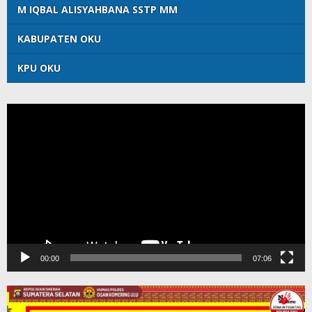
M IQBAL ALISYAHBANA SSTP MM
KABUPATEN OKU
KPU OKU
Pemutar
Video
00:00
07:06