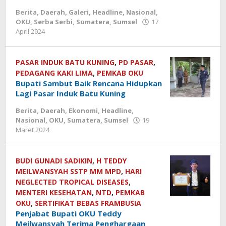
Berita
,
Daerah
,
Galeri
,
Headline
,
Nasional
,
OKU
,
Serba Serbi
,
Sumatera
,
Sumsel
17
April 2024
oleh
Redaksi
kbi
PASAR INDUK BATU KUNING
,
PD PASAR
,
PEDAGANG KAKI LIMA
,
PEMKAB OKU
Bupati Sambut Baik Rencana Hidupkan
Lagi Pasar Induk Batu Kuning
Berita
,
Daerah
,
Ekonomi
,
Headline
,
Nasional
,
OKU
,
Sumatera
,
Sumsel
19
Maret 2024
oleh
Redaksi
kbi
BUDI GUNADI SADIKIN
,
H TEDDY
MEILWANSYAH SSTP MM MPD
,
HARI
NEGLECTED TROPICAL DISEASES
,
MENTERI KESEHATAN
,
NTD
,
PEMKAB
OKU
,
SERTIFIKAT BEBAS FRAMBUSIA
Penjabat Bupati OKU Teddy
Meilwansyah Terima Penghargaan