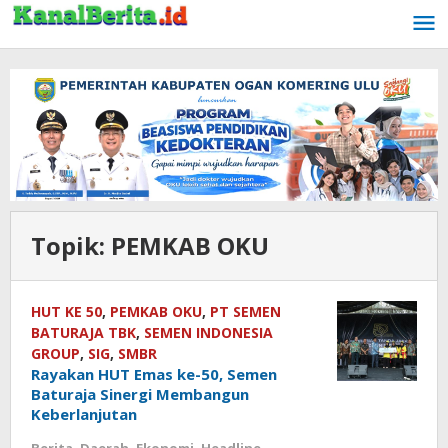
Lewati
ke
konten
Topik:
PEMKAB OKU
HUT KE 50
,
PEMKAB OKU
,
PT SEMEN
BATURAJA TBK
,
SEMEN INDONESIA
GROUP
,
SIG
,
SMBR
Rayakan HUT Emas ke-50, Semen
Baturaja Sinergi Membangun
Keberlanjutan
Berita
,
Daerah
,
Ekonomi
,
Headline
,