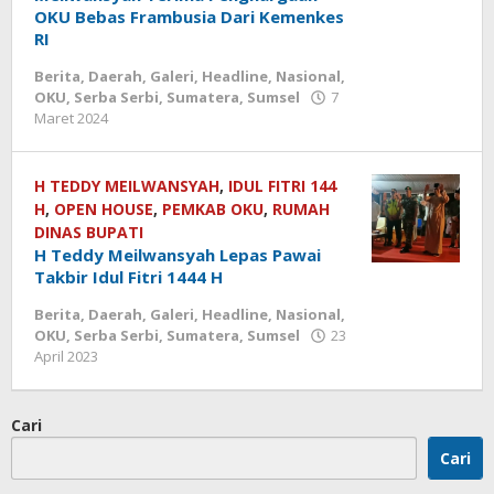
OKU Bebas Frambusia Dari Kemenkes
RI
Berita
,
Daerah
,
Galeri
,
Headline
,
Nasional
,
OKU
,
Serba Serbi
,
Sumatera
,
Sumsel
7
Maret 2024
oleh
Redaksi
kbi
H TEDDY MEILWANSYAH
,
IDUL FITRI 144
H
,
OPEN HOUSE
,
PEMKAB OKU
,
RUMAH
DINAS BUPATI
H Teddy Meilwansyah Lepas Pawai
Takbir Idul Fitri 1444 H
Berita
,
Daerah
,
Galeri
,
Headline
,
Nasional
,
OKU
,
Serba Serbi
,
Sumatera
,
Sumsel
23
April 2023
oleh
Redaksi
kbi
Cari
Cari