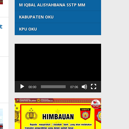
M IQBAL ALISYAHBANA SSTP MM
KABUPATEN OKU
t
KPU OKU
Pemutar
Video
00:00
07:06