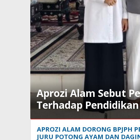
Aprozi Alam Sebut P
Terhadap Pendidikan
Daerah
,
APROZI ALAM DORONG BPJPH PE
Berita
,
Islam
,
JURU POTONG AYAM DAN DAGI