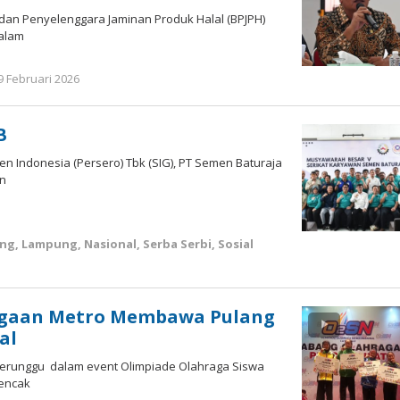
dan Penyelenggara Jaminan Produk Halal (BPJPH)
dalam
9 Februari 2026
oleh
Apri
KBI
B
 Indonesia (Persero) Tbk (SIG), PT Semen Baturaja
an
ng
,
Lampung
,
Nasional
,
Serba Serbi
,
Sosial
nggaan Metro Membawa Pulang
al
 perunggu dalam event Olimpiade Olahraga Siswa
Pencak