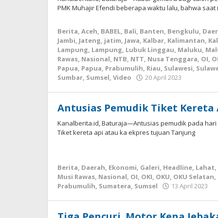
PMK Muhajir Efendi beberapa waktu lalu, bahwa saat i
Berita
,
Aceh
,
BABEL
,
Bali
,
Banten
,
Bengkulu
,
Dae
Jambi
,
Jateng
,
jatim
,
Jawa
,
Kalbar
,
Kalimantan
,
Kal
Lampung
,
Lampung
,
Lubuk Linggau
,
Maluku
,
Mal
Rawas
,
Nasional
,
NTB
,
NTT
,
Nusa Tenggara
,
OI
,
O
Papua
,
Papua
,
Prabumulih
,
Riau
,
Sulawesi
,
Sulawe
Sumbar
,
Sumsel
,
Video
20 April 2023
oleh
Apri
KBI
Antusias Pemudik Tiket Kereta 
Kanalberita.id, Baturaja—Antusias pemudik pada hari ray
Tiket kereta api atau ka ekpres tujuan Tanjung
Berita
,
Daerah
,
Ekonomi
,
Galeri
,
Headline
,
Lahat
,
Musi Rawas
,
Nasional
,
OI
,
OKI
,
OKU
,
OKU Selatan
,
Prabumulih
,
Sumatera
,
Sumsel
13 April 2023
o
A
K
Tiga Pencuri Motor Kena Jeba