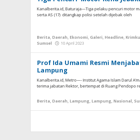
Kanalberita.id, Baturaja—Tiga pelaku pencuri motor m
serta AS (17) ditangkap polisi setelah dijebak oleh
Berita
,
Daerah
,
Ekonomi
,
Galeri
,
Headline
,
Krimk
Sumsel
10 April 2023
oleh
Apri
KBI
Prof Ida Umami Resmi Menjabat
Lampung
Kanalberita.id, Metro—- Institut Agama Islam Darul A
terima jabatan Rektor, bertempat di Ruang Pendopo re
Berita
,
Daerah
,
Lampung
,
Lampung
,
Nasional
,
Su