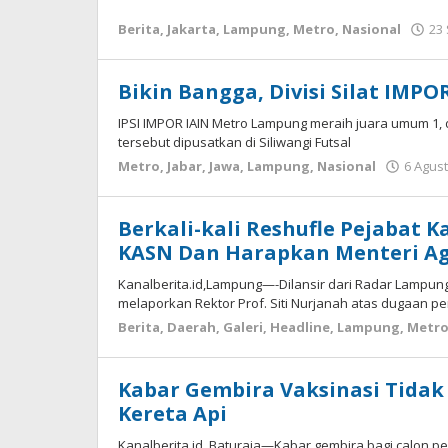
Berita
,
Jakarta
,
Lampung
,
Metro
,
Nasional
23
Bikin Bangga, Divisi Silat IMP
IPSI IMPOR IAIN Metro Lampung meraih juara umum 1,
tersebut dipusatkan di Siliwangi Futsal
Metro
,
Jabar
,
Jawa
,
Lampung
,
Nasional
6 Agus
Berkali-kali Reshufle Pejabat 
KASN Dan Harapkan Menteri Ag
Kanalberita.id,Lampung—-Dilansir dari Radar Lampung,
melaporkan Rektor Prof. Siti Nurjanah atas dugaan
Berita
,
Daerah
,
Galeri
,
Headline
,
Lampung
,
Metr
Kabar Gembira Vaksinasi Tidak 
Kereta Api
Kanalberita.id, Baturaja—Kabar gembira bagi calon 