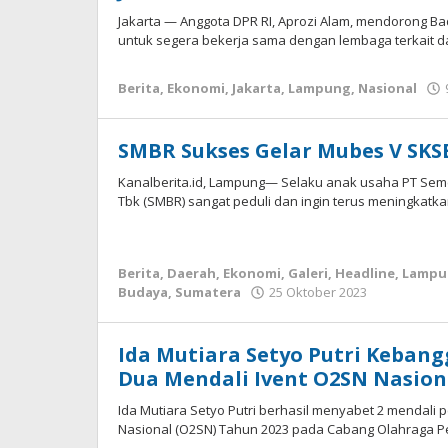
Lampung
,
Nasional
Jakarta — Anggota DPR RI, Aprozi Alam, mendorong Ba
untuk segera bekerja sama dengan lembaga terkait 
11
April
Berita
,
Ekonomi
,
Jakarta
,
Lampung
,
Nasional
2026
oleh
Apri
SMBR Sukses Gelar Mubes V SKS
KBI
Kanalberita.id, Lampung— Selaku anak usaha PT Semen
Tbk (SMBR) sangat peduli dan ingin terus meningkatk
Berita
,
Daerah
,
Ekonomi
,
Galeri
,
Headline
,
Lampu
Budaya
,
Sumatera
25 Oktober 2023
oleh
Redaksi
kbi
Ida Mutiara Setyo Putri Keba
Dua Mendali Ivent O2SN Nasion
Ida Mutiara Setyo Putri berhasil menyabet 2 mendali
Nasional (O2SN) Tahun 2023 pada Cabang Olahraga 