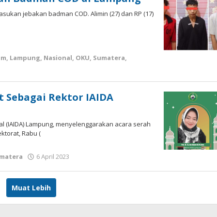
asukan jebakan badman COD. Alimin (27) dan RP (17)
um
,
Lampung
,
Nasional
,
OKU
,
Sumatera
,
 Sebagai Rektor IAIDA
’mal (IAIDA) Lampung, menyelenggarakan acara serah
ktorat, Rabu (
matera
6 April 2023
oleh
Apri
KBI
Muat Lebih