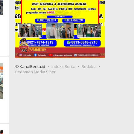
© KanalBerita.id
Indeks Berita
Redaksi
Pedoman Media Siber