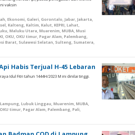
ni vaksin
rah
,
Ekonomi
,
Galeri
,
Gorontalo
,
Jabar
,
Jakarta
,
sel
,
Kalteng
,
Kaltim
,
Kalut
,
KEPRI
,
Lahat
,
uku
,
Maluku Utara
,
Muarenim
,
MUBA
,
Musi
KI
,
OKU
,
OKU timur
,
Pagar Alam
,
Palembang
,
si Barat
,
Sulawesi Selatan
,
Sulteng
,
Sumatera
,
Api Habis Terjual H-45 Lebaran
a Idul Fitri tahun 1444H/2023 M ini dinilai tinggi.
Lampung
,
Lubuk Linggau
,
Muarenim
,
MUBA
,
OKU timur
,
Pagar Alam
,
Palembang
,
Pali
,
leh
pri
BI
kan Badman COD di Lampung