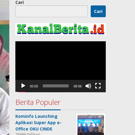
Cari
Cari
Pemutar
Video
00:00
08:06
Berita Populer
Kominfo Launching
Aplikasi Super App e-
Office OKU CINDE
25886 Dilihat