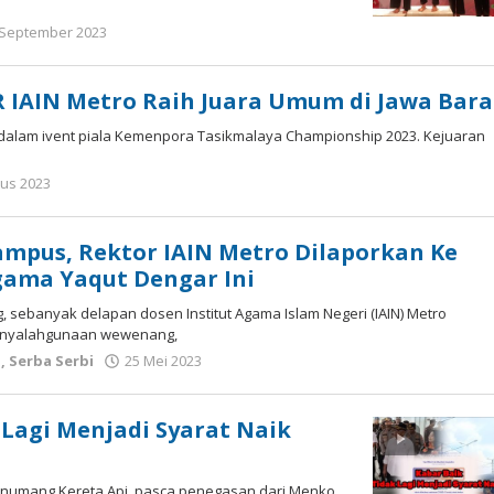
 September 2023
oleh
Apri
KBI
OR IAIN Metro Raih Juara Umum di Jawa Bara
 dalam ivent piala Kemenpora Tasikmalaya Championship 2023. Kejuaran
tus 2023
oleh
Apri
KBI
Kampus, Rektor IAIN Metro Dilaporkan Ke
ama Yaqut Dengar Ini
 sebanyak delapan dosen Institut Agama Islam Negeri (IAIN) Metro
 penyalahgunaan wewenang,
o
,
Serba Serbi
25 Mei 2023
oleh
Apri
KBI
Lagi Menjadi Syarat Naik
penumang Kereta Api, pasca penegasan dari Menko