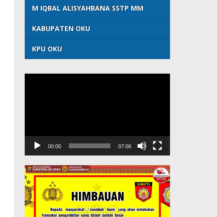
M IQBAL ALISYAHBANA SSTP MM
KABUPATEN OKU
KPU OKU
Pemutar
Video
00:00
07:06