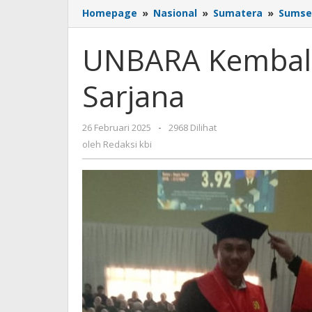
Homepage
»
Nasional
»
Sumatera
»
Sumse
UNBARA Kembali
Sarjana
26 Februari 2025
oleh
-
2968 Dilihat
Redaksi
oleh
Redaksi kbi
kbi