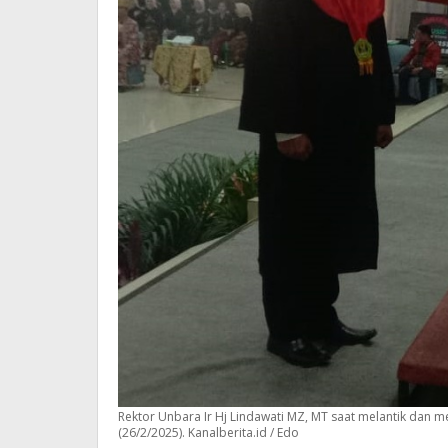
Rektor Unbara Ir Hj Lindawati MZ, MT saat melantik dan 
(26/2/2025). Kanalberita.id / Edo