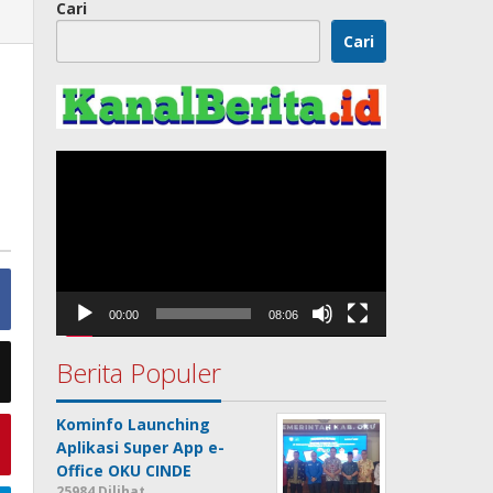
Cari
Cari
Pemutar
Video
00:00
08:06
Berita Populer
Kominfo Launching
Aplikasi Super App e-
Office OKU CINDE
25984 Dilihat