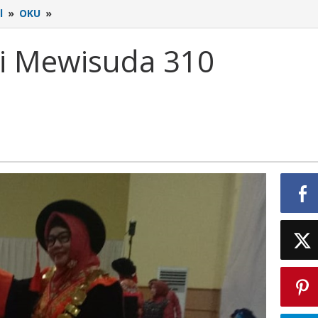
l
»
OKU
»
UNBARA
Kembali
Mewisuda
 Mewisuda 310
310
Sarjana