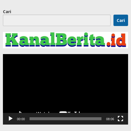
Cari
Cari
Pemutar
Video
00:00
08:06