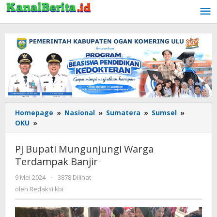
Lewati
ke
konten
Homepage
»
Nasional
»
Sumatera
»
Sumsel
»
OKU
»
Pj
Bupati
Mungunjungi
Pj Bupati Mungunjungi Warga
Warga
Terdampak Banjir
Terdampak
Banjir
9 Mei 2024
oleh
-
3878 Dilihat
Redaksi
oleh
Redaksi kbi
kbi