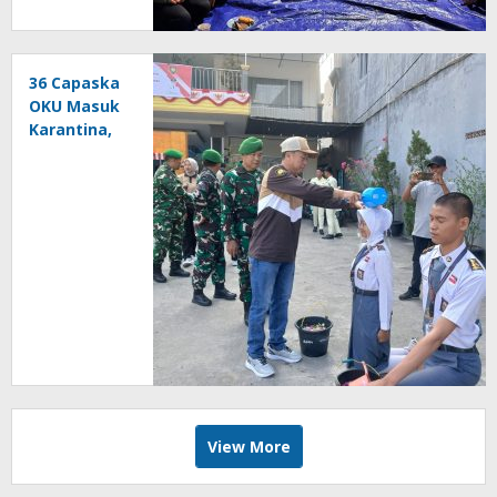
36 Capaska
OKU Masuk
Karantina,
Tangis
Haru
Warnai
Penyiraman
Air Bunga
View More