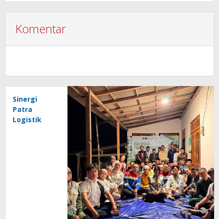
Komentar
Sinergi
Patra
Logistik
dan
Universitas
Brawijaya
Dorong
Pengolahan
Pascapanen
Kopi di
Kalipuro
Banyuwangi