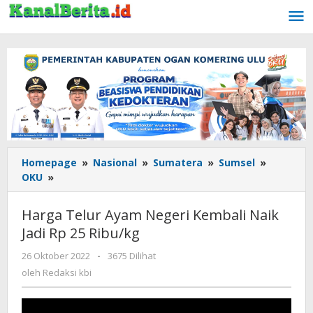
Lewati
ke
konten
Homepage
»
Nasional
»
Sumatera
»
Sumsel
»
OKU
»
Harga
Telur
Ayam
Harga Telur Ayam Negeri Kembali Naik
Negeri
Jadi Rp 25 Ribu/kg
Kembali
Naik
26 Oktober 2022
oleh
-
3675 Dilihat
Jadi
Redaksi
oleh
Redaksi kbi
Rp
kbi
25
Ribu/kg