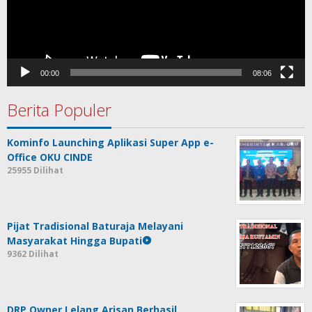
00:00
08:06
Berita Populer
Kominfo Launching Aplikasi Super App e-
Office OKU CINDE
25955 Dilihat
Pijat Tradisional Baturaja Melayani
Masyarakat Hingga Bupati
9362 Dilihat
DRP Owner Lelang Arisan Berhasil