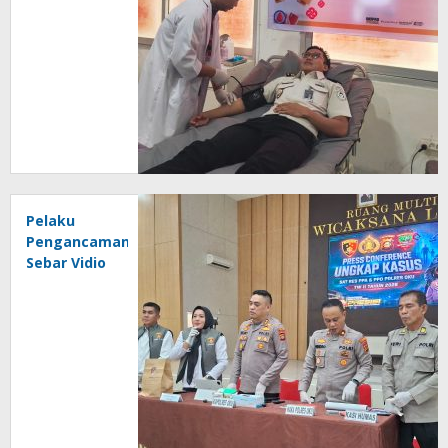
Donor
Darah
Pelaku
Pengancaman
Sebar Vidio
Mesum
Pasangan
Kencan
Ditangkap
Polisi