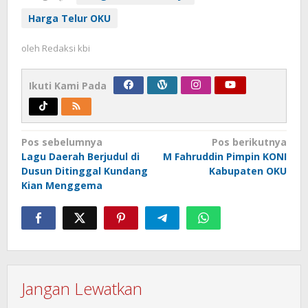
Harga Telur OKU
oleh
Redaksi kbi
Ikuti Kami Pada
Navigasi
Pos sebelumnya
Pos berikutnya
Lagu Daerah Berjudul di
M Fahruddin Pimpin KONI
pos
Dusun Ditinggal Kundang
Kabupaten OKU
Kian Menggema
Jangan Lewatkan