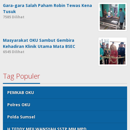
Gara-gara Salah Paham Robin Tewas Kena
Tusuk
7585 Dilihat
Masyarakat OKU Sambut Gembira
Kehadiran Klinik Utama Mata BSEC
6545 Dilihat
Tag Populer
PEMKAB OKU
Polres OKU
Polda Sumsel
H TEDDY MEILWANSYAH SSTP MM MPD