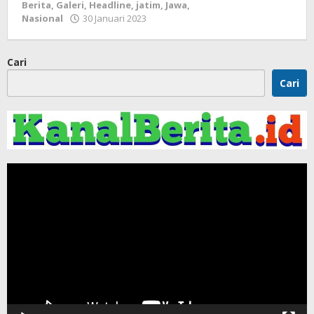
Berita
,
Galeri
,
Headline
,
jatim
,
Jawa
,
Nasional
30 Januari 2023
oleh
Apri
KBI
Cari
Cari
Pemutar
Video