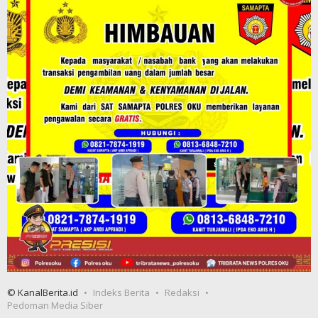
© KanalBerita.id
Indeks Berita
Redaksi
Pedoman Media Siber