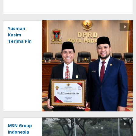
Yusman
Kasim
Terima Pin
Emas Atas
Dedikasi
Kepemudaan
dan
Olahraga
MSN Group
Indonesia