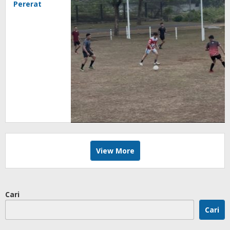
Pererat
Silaturahmi
dan
Perkuat
Jasmani
Lewat
Sepakbola
View More
Cari
Cari