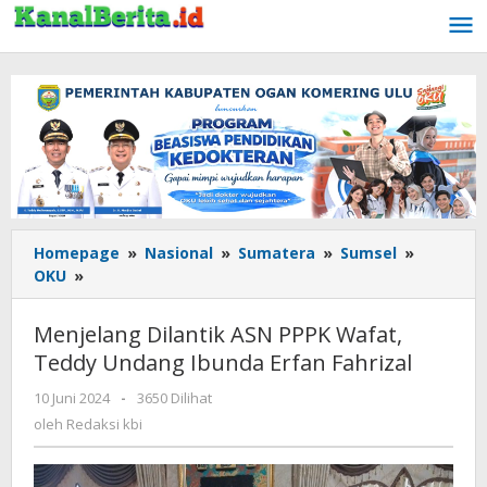
Lewati
ke
konten
Homepage
»
Nasional
»
Sumatera
»
Sumsel
»
OKU
»
Menjelang
Dilantik
ASN
Menjelang Dilantik ASN PPPK Wafat,
PPPK
Teddy Undang Ibunda Erfan Fahrizal
Wafat,
Teddy
10 Juni 2024
oleh
-
3650 Dilihat
Undang
Redaksi
oleh
Redaksi kbi
Ibunda
kbi
Erfan
Fahrizal