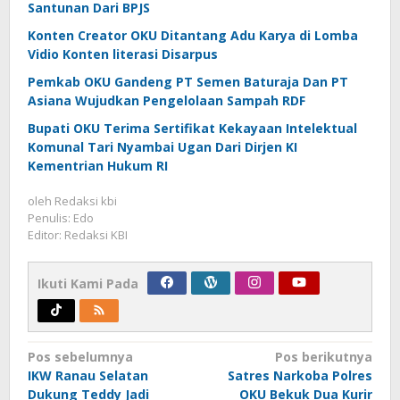
Santunan Dari BPJS
Konten Creator OKU Ditantang Adu Karya di Lomba
Vidio Konten literasi Disarpus
Pemkab OKU Gandeng PT Semen Baturaja Dan PT
Asiana Wujudkan Pengelolaan Sampah RDF
Bupati OKU Terima Sertifikat Kekayaan Intelektual
Komunal Tari Nyambai Ugan Dari Dirjen KI
Kementrian Hukum RI
oleh
Redaksi kbi
Penulis: Edo
Editor: Redaksi KBI
Ikuti Kami Pada
Navigasi
Pos sebelumnya
Pos berikutnya
IKW Ranau Selatan
Satres Narkoba Polres
pos
Dukung Teddy Jadi
OKU Bekuk Dua Kurir