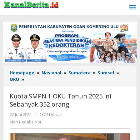
Lewati
ke
konten
Homepage
»
Nasional
»
Sumatera
»
Sumsel
»
OKU
»
Kuota
SMPN
1
Kuota SMPN 1 OKU Tahun 2025 ini
OKU
Sebanyak 352 orang
Tahun
2025
22 Juni 2025
oleh
-
1324 Dilihat
ini
Redaksi
oleh
Redaksi kbi
Sebanyak
kbi
352
orang