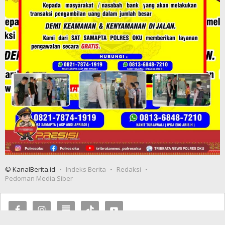
© KanalBerita.id
Indeks Berita
Redaksi
Pedoman Media Siber