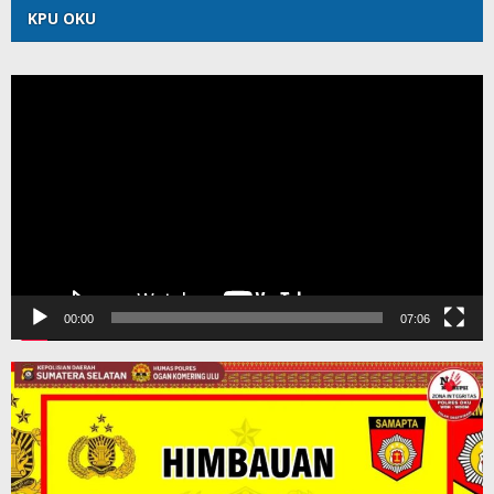
KPU OKU
Pemutar
Video
00:00
07:06