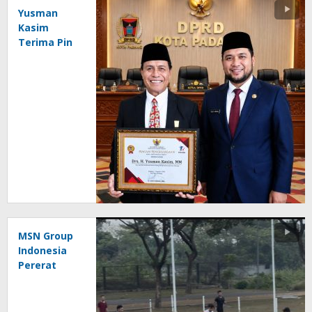
Yusman
Kasim
Terima Pin
Emas Atas
Dedikasi
Kepemudaan
dan
Olahraga
MSN Group
Indonesia
Pererat
Silaturahmi
dan
Perkuat