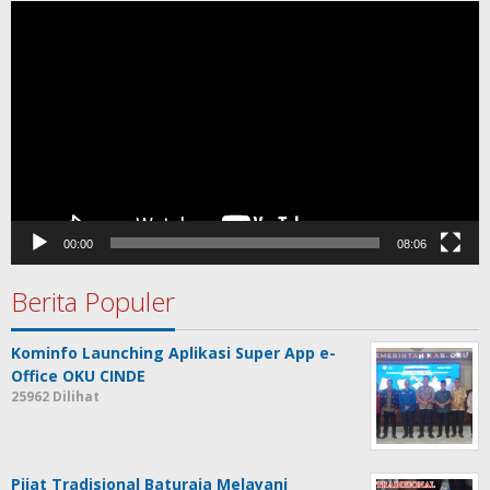
Pemutar
Video
00:00
08:06
Berita Populer
Kominfo Launching Aplikasi Super App e-
Office OKU CINDE
25962 Dilihat
Pijat Tradisional Baturaja Melayani