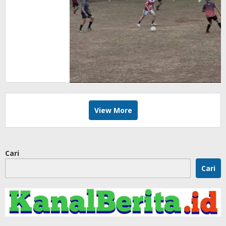
Jasmani
Lewat
Sepakbola
View More
Cari
Cari