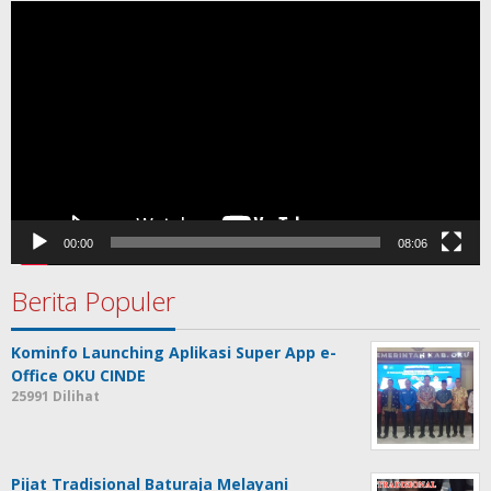
Pemutar
Video
00:00
08:06
Berita Populer
Kominfo Launching Aplikasi Super App e-
Office OKU CINDE
25991 Dilihat
Pijat Tradisional Baturaja Melayani