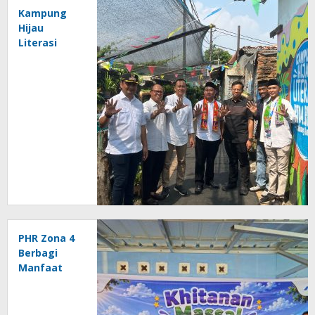
Kampung
Hijau
Literasi
Cakung
Barat
Resmi
Diresmikan,
Perkuat
Kolaborasi
Mewujudkan
Lingkungan
Hijau,
Bersih, dan
Berbudaya
Literasi
PHR Zona 4
Berbagi
Manfaat
melalui
Khitanan
Massal