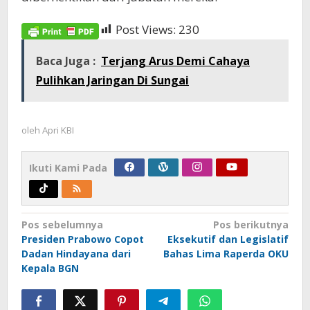
Post Views:
230
Baca Juga :
Terjang Arus Demi Cahaya
Pulihkan Jaringan Di Sungai
oleh
Apri KBI
Ikuti Kami Pada
Navigasi
Pos sebelumnya
Pos berikutnya
Presiden Prabowo Copot
Eksekutif dan Legislatif
pos
Dadan Hindayana dari
Bahas Lima Raperda OKU
Kepala BGN