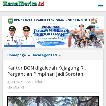
Lewati
ke
konten
Homepage
»
Uncategorized
»
Kantor
BGN
digeledah
Kantor BGN digeledah Kejagung RI,
Kejagung
Pergantian Pimpinan Jadi Sorotan
RI,
Pergantian
3 Juni 2026
oleh
-
230 Dilihat
Pimpinan
Apri
oleh
Apri KBI
Jadi
KBI
Sorotan