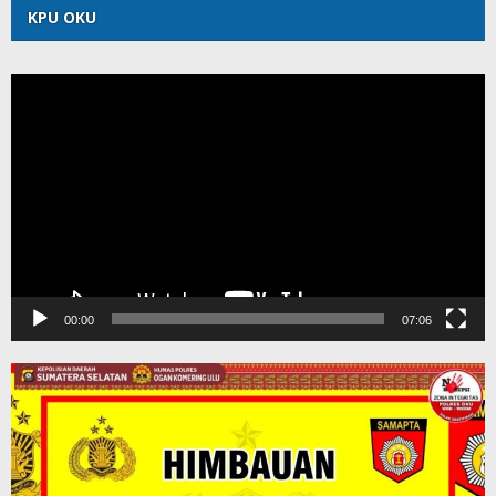
KPU OKU
Pemutar
Video
00:00
07:06