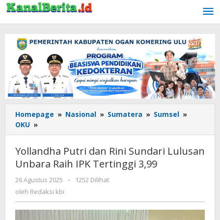
Lewati
ke
konten
Homepage
»
Nasional
»
Sumatera
»
Sumsel
»
OKU
»
Yollandha
Putri
dan
Yollandha Putri dan Rini Sundari Lulusan
Rini
Unbara Raih IPK Tertinggi 3,99
Sundari
Lulusan
26 Agustus 2025
oleh
-
1252 Dilihat
Unbara
Redaksi
oleh
Redaksi kbi
Raih
kbi
IPK
Tertinggi