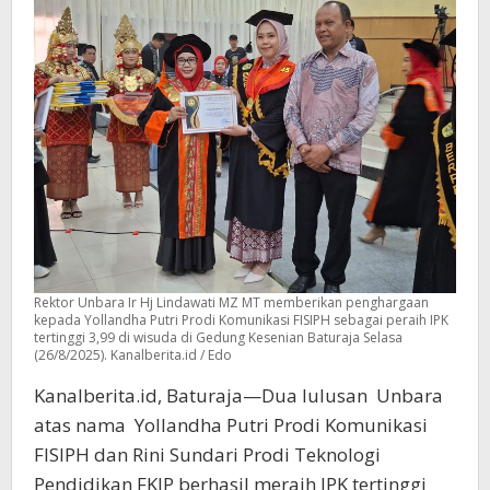
3,99
Rektor Unbara Ir Hj Lindawati MZ MT memberikan penghargaan
kepada Yollandha Putri Prodi Komunikasi FISIPH sebagai peraih IPK
tertinggi 3,99 di wisuda di Gedung Kesenian Baturaja Selasa
(26/8/2025). Kanalberita.id / Edo
Kanalberita.id, Baturaja—Dua lulusan Unbara
atas nama Yollandha Putri Prodi Komunikasi
FISIPH dan Rini Sundari Prodi Teknologi
Pendidikan FKIP berhasil meraih IPK tertinggi