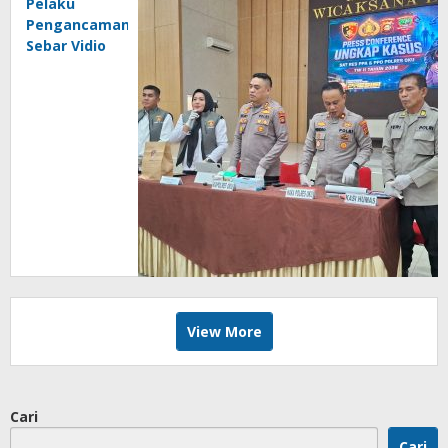
Pelaku
Pengancaman
Sebar Vidio
Mesum
Pasangan
Kencan
Ditangkap
Polisi
View More
Cari
Cari