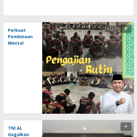
Perkuat
Pembinaan
Mental
Personel,
Security PT
MSN Group
Rutin Gelar
Yasinan
Malam
Jumat
TNI AL
Gagalkan