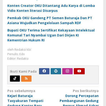
Konten Creator OKU Ditantang Adu Karya di Lomba
Vidio Konten literasi Disarpus
Pemkab OKU Gandeng PT Semen Baturaja Dan PT
Asiana Wujudkan Pengelolaan Sampah RDF
Bupati OKU Terima Sertifikat Kekayaan Intelektual
Komunal Tari Nyambai Ugan Dari Dirjen KI
Kementrian Hukum RI
oleh
Redaksi kbi
Penulis: Edo
Editor: Redaksi
Ikuti Kami Pada
Navigasi
Pos sebelumnya
Pos berikutnya
Kejari Baturaja
Dorong Percepatan
pos
Tasyakuran Tempati
Pembangunan Gedung
Gedung Kantor Baru
Perpus Ahmad Azhar