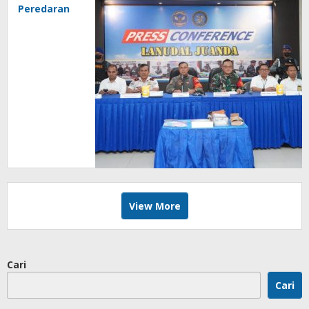
Peredaran
Narkotika
Senilai 3,2
Milyar Di
Bandara
Juanda
View More
Cari
Cari