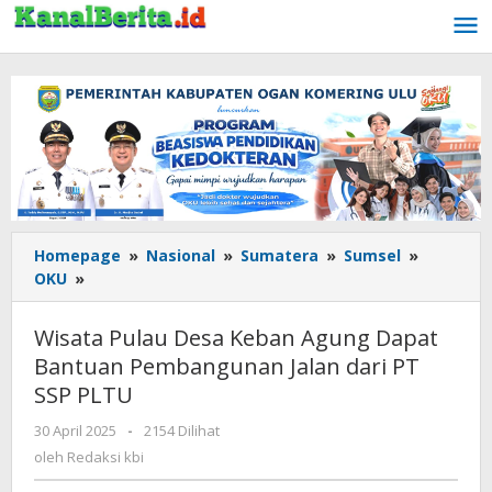
Lewati
ke
konten
Homepage
»
Nasional
»
Sumatera
»
Sumsel
»
OKU
»
Wisata
Pulau
Desa
Wisata Pulau Desa Keban Agung Dapat
Keban
Bantuan Pembangunan Jalan dari PT
Agung
SSP PLTU
Dapat
Bantuan
30 April 2025
oleh
-
2154 Dilihat
Pembangunan
Redaksi
oleh
Redaksi kbi
Jalan
kbi
dari