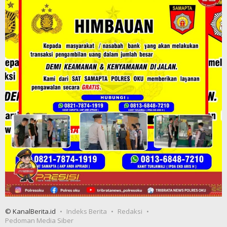
© KanalBerita.id
Indeks Berita
Redaksi
Pedoman Media Siber