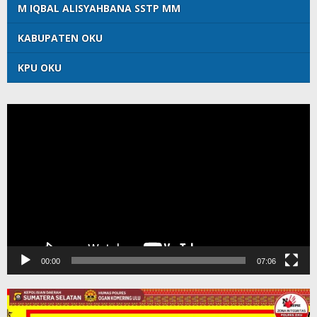
M IQBAL ALISYAHBANA SSTP MM
KABUPATEN OKU
KPU OKU
Pemutar
Video
00:00
07:06