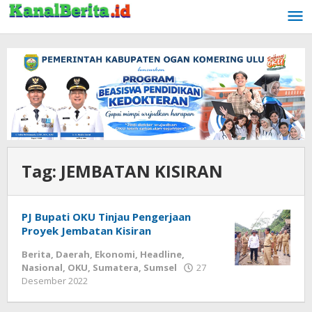
Lewati
ke
konten
Tag:
JEMBATAN KISIRAN
PJ Bupati OKU Tinjau Pengerjaan
Proyek Jembatan Kisiran
Berita
,
Daerah
,
Ekonomi
,
Headline
,
Nasional
,
OKU
,
Sumatera
,
Sumsel
27
Desember 2022
oleh
Redaksi
kbi