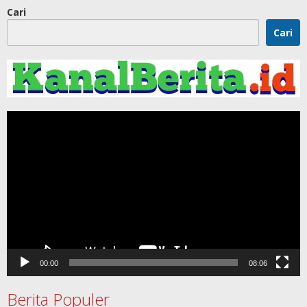
Cari
Cari
Pemutar
Video
00:00
08:06
Berita Populer