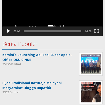
00:00
08:06
Berita Populer
Kominfo Launching Aplikasi Super App e-
Office OKU CINDE
25955 Dilihat
Pijat Tradisional Baturaja Melayani
Masyarakat Hingga Bupati
9362 Dilihat