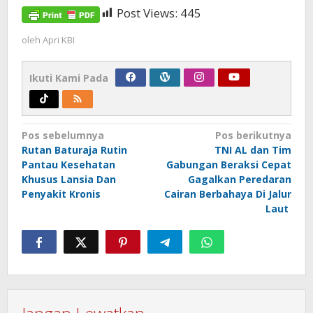
Post Views:
445
oleh
Apri KBI
Ikuti Kami Pada
Navigasi
Pos sebelumnya
Pos berikutnya
Rutan Baturaja Rutin
TNI AL dan Tim
pos
Pantau Kesehatan
Gabungan Beraksi Cepat
Khusus Lansia Dan
Gagalkan Peredaran
Penyakit Kronis
Cairan Berbahaya Di Jalur
Laut