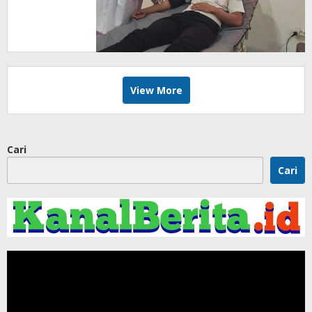
View More
Cari
Cari
Pemutar
Video