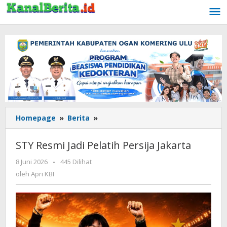
Lewati
ke
konten
Homepage
»
Berita
»
STY
Resmi
Jadi
STY Resmi Jadi Pelatih Persija Jakarta
Pelatih
Persija
8 Juni 2026
oleh
-
445 Dilihat
Jakarta
Apri
oleh
Apri KBI
KBI