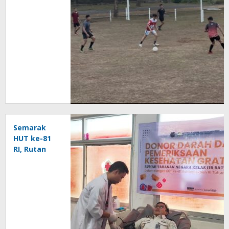
dan
Perkuat
Jasmani
Lewat
Sepakbola
Semarak
HUT ke-81
RI, Rutan
Baturaja
Gelar Aksi
Donor
Darah