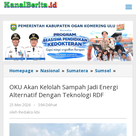
Lewati
ke
konten
Homepage
»
Nasional
»
Sumatera
»
Sumsel
»
OKU
Akan
Kelolah
OKU Akan Kelolah Sampah Jadi Energi
Sampah
Alternatif Dengan Teknologi RDF
Jadi
Energi
25 Mei 2026
oleh
-
594 Dilihat
Alternat
Redaksi
oleh
Redaksi kbi
Dengan
kbi
Teknolo
RDF