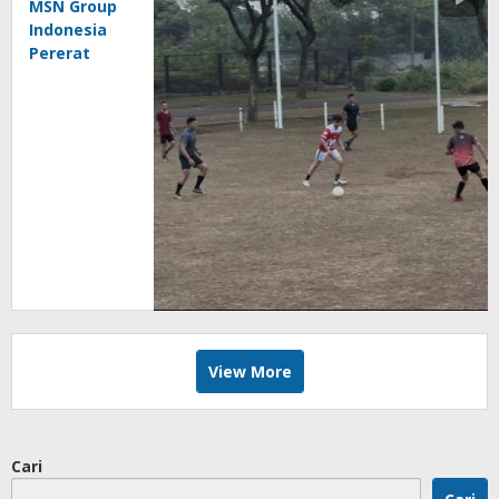
MSN Group
Indonesia
Pererat
Silaturahmi
dan
Perkuat
Jasmani
Lewat
Sepakbola
View More
Cari