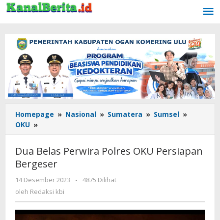
Lewati
ke
konten
Homepage
»
Nasional
»
Sumatera
»
Sumsel
»
OKU
»
Dua
Belas
Perwira
Dua Belas Perwira Polres OKU Persiapan
Polres
Bergeser
OKU
Persiapan
14 Desember 2023
oleh
-
4875 Dilihat
Bergeser
Redaksi
oleh
Redaksi kbi
kbi