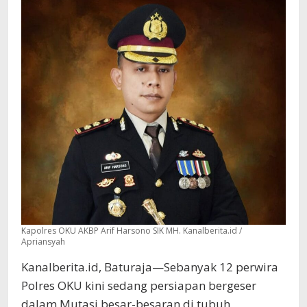
Kapolres OKU AKBP Arif Harsono SIK MH. Kanalberita.id /
Apriansyah
Kanalberita.id, Baturaja—Sebanyak 12 perwira
Polres OKU kini sedang persiapan bergeser
dalam Mutasi besar-besaran di tubuh