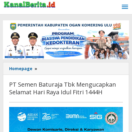
Lewati
ke
konten
Homepage
»
PT
Semen
Baturaja
PT Semen Baturaja Tbk Mengucapkan
Tbk
Selamat Hari Raya Idul Fitri 1444H
Mengucapkan
Selamat
Hari
17
Raya
April
Idul
2023
Fitri
oleh
1444H
Apri