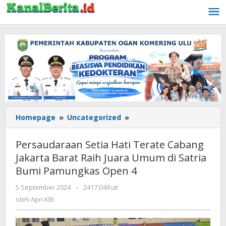
Lewati
ke
konten
Homepage
»
Uncategorized
»
Persaudaraan
Setia
Hati
Persaudaraan Setia Hati Terate Cabang
Terate
Jakarta Barat Raih Juara Umum di Satria
Cabang
Bumi Pamungkas Open 4
Jakarta
Barat
5 September 2024
oleh
-
2417 Dilihat
Raih
Apri
oleh
Apri KBI
Juara
KBI
Umum
di