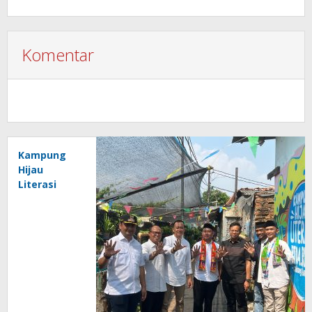
Komentar
Kampung
Hijau
Literasi
Cakung
Barat
Resmi
Diresmikan,
Perkuat
Kolaborasi
Mewujudkan
Lingkungan