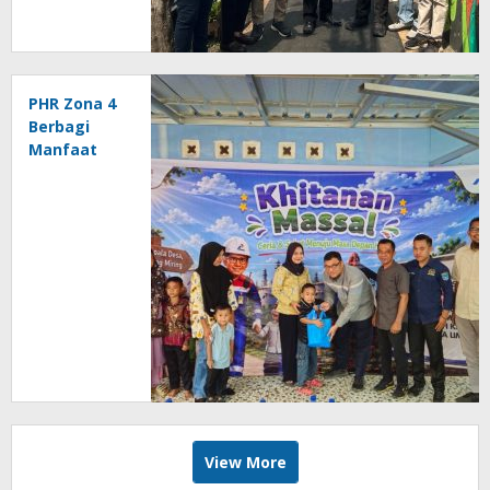
Hijau,
Bersih, dan
Berbudaya
Literasi
PHR Zona 4
Berbagi
Manfaat
melalui
Khitanan
Massal
untuk 265
Anak
View More