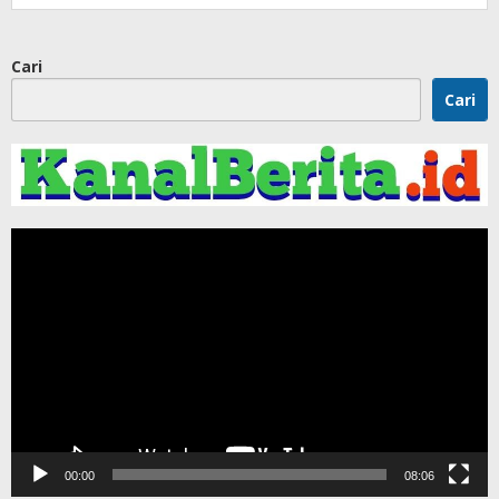
Cari
Cari
Pemutar
Video
00:00
08:06