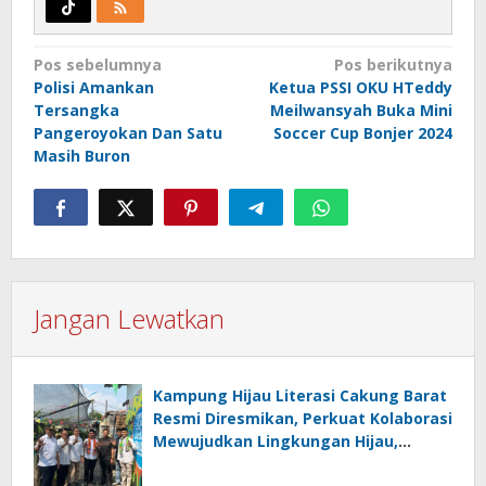
Navigasi
Pos sebelumnya
Pos berikutnya
Polisi Amankan
Ketua PSSI OKU HTeddy
pos
Tersangka
Meilwansyah Buka Mini
Pangeroyokan Dan Satu
Soccer Cup Bonjer 2024
Masih Buron
Jangan Lewatkan
Kampung Hijau Literasi Cakung Barat
Resmi Diresmikan, Perkuat Kolaborasi
Mewujudkan Lingkungan Hijau,
Bersih, dan Berbudaya Literasi